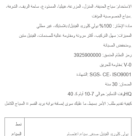
الاستخدام: سياج الحديقة، المنزل، المزرعة، فييليا، المستودع، ساحة الريف، الشرفة،
سياج الخصوصية المؤقت.
مادة الإطار: 100% بولي كلوريد الفينيل/ بلاستيك، غير مطلي
المميزات: سهل التركيب، أكثر مرونة ومقاومة عالية للصدمات، الفينيل متين
ومنخفض الصيانة.
رمز النظام المنسق: 3925900000
مقاومة للحريق: V-0
الشهادة: SGS، CE، ISO9001
الضمان: 30 سنة
وقت التسليم: حوالي 7-10 أيام كـ 40HQ
كيفية تقديم طلب: الأمر بسيط، ما عليك سوى إضافة بوابة بريد القسم = السياج الكامل
نمط
بولي كلوريد الفينيل صدفي سياج اعتصام
السياج