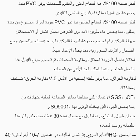
مادة PVC البكر بنسبة 100%، هذا السياج المتين والمقاوم للصدمات يوفر
مجموعة من المزايا مقارنة بالسياج الخشبي التقليدي.
جودة المواد: مصنوع من مادة PVC البكر بنسبة 100%، السياج الخاص بنا غير
مطلي، مما يضمن أداء طويل الأمد دون التعرض لخطر التعفن أو الاضمحلال.
سهولة التركيب: تم ​​تصميم مجموعة اللوحة للتركيب البسيط بنفسك، وتتضمن جميع
القضبان والأوتاد الضرورية، مما يجعل الإعداد سهلاً.
المتانة: بفضل المرونة الممتازة ومقاومة الصدمات، تم تصميم سياج الفينيل هذا
ليتحمل العناصر بينما يتطلب الحد الأدنى من الصيانة.
مقاومة الحريق: تصنيف V-0 لمقاومة الحرائق، مما يوفر طبقة إضافية من الأمان
لممتلكاتك.
الاعتماد: يلبي سياجنا معايير الصناعة العالية بشهادات من SGS، وCE،
وISO9001، مما يضمن الجودة التي يمكنك الوثوق بها.
ضمان طويل: استمتع براحة البال مع ضمان لمدة 30 عامًا، مما يعكس التزامنا
بالمتانة ورضا العملاء.
التسليم السريع: يتم شحن الطلبات في غضون 7-10 أيام لحاوية 40HQ، مما يضمن