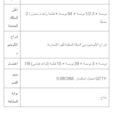
أعلى
2 بوصة × 3-1/2 بوصة × 94 بوصة × قطعة واحدة، محززة
السكك
مسبقًا
الحديدية
إدراج
إدراج الألومنيوم في السكة السفلية للقوة التجارية
الألومنيو
م
7/8 بوصة × 3 بوصة × 39 بوصة × 15 قطعة (تباعد قياسي)
اعتصام
حجم
0.08CBM، تحميل استفسار QTTY
القسم
بوابة
متاح
المطابقة