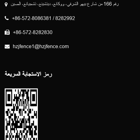
رقم 166 من شارع بيهو الشرقي، ووكانغ، ديتشينغ، تشجيانغ، الصين
+86-572-8086381 / 8282992
+86-572-8282830
hzjfence1@hzjfence.com
رمز الاستجابة السريعة