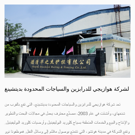
لشركة هوازيجي للدرابزين والسياجات المحدودة بديتشينغ
تعد شركة هوازيجي للدرابزين والسياجات المحدودة بديتشينغ، التي تقع بالقرب من
شنغهاي، وأنشئت في عام 2003، مصنّع محترف يعمل في مجالات البحث والتطوير
والإنتاج والبيع والخدمات المتعلقة بسياج كلوريد البوليفينيل وأرضيات كلوريد البوليفينيل.
وتقع الشركة في مدينة هوتشو، التي تتمتع بوصول ملائم إلى وسائل النقل. فموظفونا ذوو